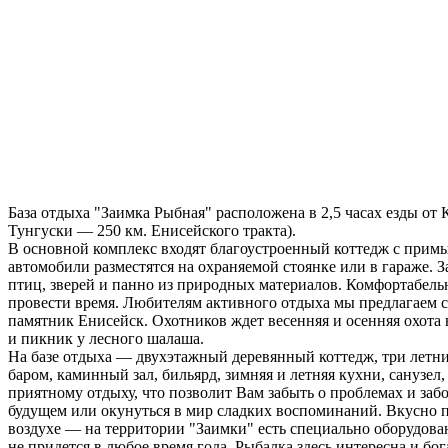
База отдыха "Заимка Рыбная" расположена в 2,5 часах езды от 
Тунгуски — 250 км. Енисейского тракта).
В основной комплекс входят благоустроенный коттедж с прим
автомобили разместятся на охраняемой стоянке или в гараже. 
птиц, зверей и панно из природных материалов. Комфортабель
провести время. Любителям активного отдыха мы предлагаем с
памятник Енисейск. Охотников ждет весенняя и осенняя охота
и пикник у лесного шалаша.
На базе отдыха — двухэтажный деревянный коттедж, три летни
баром, каминный зал, бильярд, зимняя и летняя кухни, санузел
приятному отдыху, что позволит Вам забыть о проблемах и заб
будущем или окунуться в мир сладких воспоминаний. Вкусно п
воздухе — на территории "Заимки" есть специально оборудов
не придется в любое время года. Рыбалка здесь интересна и бо