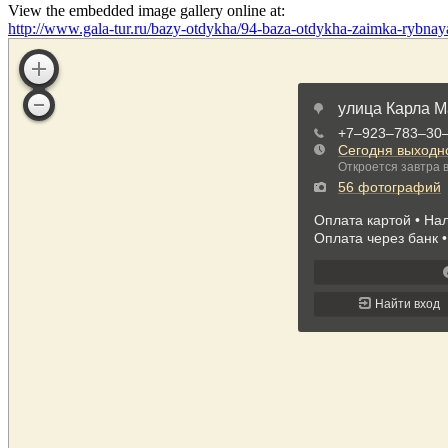
View the embedded image gallery online at:
http://www.gala-tur.ru/bazy-otdykha/94-baza-otdykha-zaimka-rybna